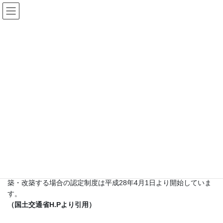
コ
ナ
㈱兵庫確認検査機構
ン
ビ
テ
ゲ
ン
ー
長期優良住宅
ツ
シ
へ
ョ
ス
ン
HOME
業務内容
長期優良住宅
キ
に
ッ
移
プ
動
長期優良住宅とは、長期にわたり良好な状態で使用するための措
置がその構造及び設備に講じられた優良な住宅のことです。長期
優良住宅の建築および維持保全の計画を作成して所管行政庁に申
請することで、基準に適合する場合には認定を受けることができ
ます。
新築についての認定制度は平成21年6月4日より、既存の住宅を増
築・改築する場合の認定制度は平成28年4月1日より開始していま
す。
（国土交通省H.Pより引用）