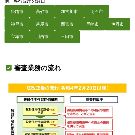
他、各行政庁の窓口
姫路市
高砂市
加古川市
明石市
神戸市
芦屋市
西宮市
尼崎市
伊丹市
宝塚市
川西市
三田市
審査業務の流れ