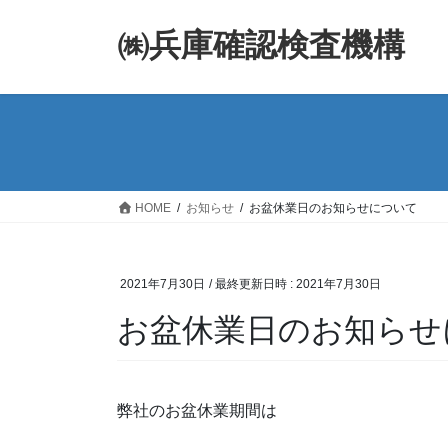
コ
ナ
ン
ビ
㈱兵庫確認検査機構
テ
ゲ
ン
ー
ツ
シ
へ
ョ
ス
ン
キ
に
ッ
移
HOME
お知らせ
お盆休業日のお知らせについて
プ
動
2021年7月30日
/ 最終更新日時 :
2021年7月30日
お盆休業日のお知らせ
弊社のお盆休業期間は