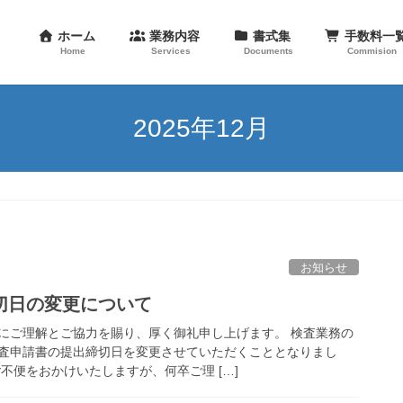
ホーム
業務内容
書式集
手数料
Home
Services
Documents
Commision
2025年12月
お知らせ
切日の変更について
にご理解とご協力を賜り、厚く御礼申し上げます。 検査業務の
査申請書の提出締切日を変更させていただくこととなりまし
不便をおかけいたしますが、何卒ご理 […]