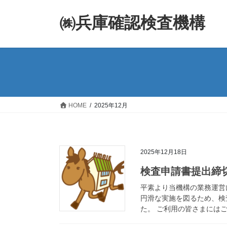
コ
ナ
ン
ビ
㈱兵庫確認検査機構
テ
ゲ
ン
ー
ツ
シ
へ
ョ
ス
ン
キ
に
ッ
移
HOME
2025年12月
プ
動
2025年12月18日
検査申請書提出締
平素より当機構の業務運営
円滑な実施を図るため、検
た。 ご利用の皆さまにはご