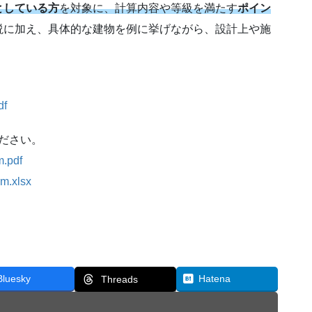
としている方
を対象に、計算内容や等級を満たす
ポイン
説に加え、具体的な建物を例に挙げながら、設計上や施
df
ださい。
m.pdf
rm.xlsx
Bluesky
Hatena
Threads