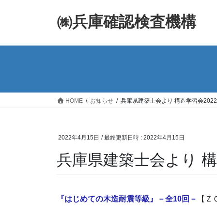
コ
ナ
ン
ビ
㈱兵庫確認検査機構
テ
ゲ
ン
ー
ツ
シ
へ
ョ
ス
ン
キ
に
ッ
移
HOME
お知らせ
兵庫県建築士会より 構造学習会202
プ
動
2022年4月15日
/ 最終更新日時 :
2022年4月15日
兵庫県建築士会より 構
『はじめての木造耐震等級』－全10回－
【Ｚ